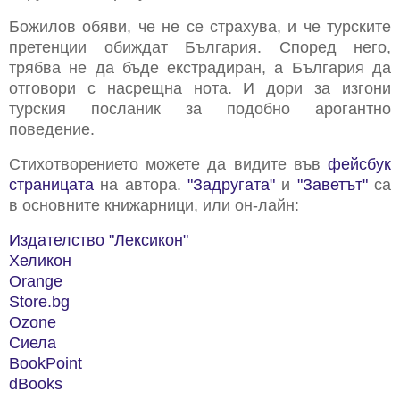
Божилов обяви, че не се страхува, и че турските
претенции обиждат България. Според него,
трябва не да бъде екстрадиран, а България да
отговори с насрещна нота. И дори за изгони
турския посланик за подобно арогантно
поведение.
Стихотворението можете да видите във
фейсбук
страницата
на автора.
"Задругата"
и
"Заветът"
са
в основните книжарници, или он-лайн:
Издателство "Лексикон"
Хеликон
Orange
Store.bg
Ozone
Сиела
BookPoint
dBooks