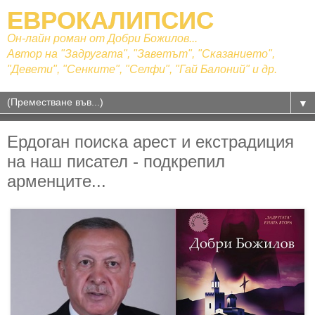
ЕВРОКАЛИПСИС
Он-лайн роман от Добри Божилов...
Автор на "Задругата", "Заветът", "Сказанието",
"Девети", "Сенките", "Селфи", "Гай Балоний" и др.
▼
Ердоган поиска арест и екстрадиция
на наш писател - подкрепил
арменците...