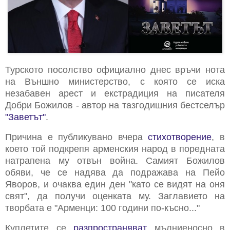
Турското посолство официално днес връчи нота
на Външно министерство, с която се иска
незабавен арест и екстрадиция на писателя
Добри Божилов - автор на тазгодишния бестселър
"Заветът"
.
Причина е публикувано вчера
стихотворение
, в
което той подкрепя арменския народ в поредната
натрапена му отвън война. Самият Божилов
обяви, че се надява да подражава на Пейо
Яворов, и очаква един ден "като се видят на оня
свят", да получи оценката му. Заглавието на
творбата е "Арменци: 100 години по-късно..."
Куплетите се
разпространяват
мълниеносно в