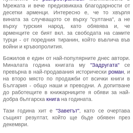
Мрежата и вече предизвикаха благодарности от
десетки арменци. Интересно е, че то хвърля
вината за случващото се върху "султана", а не
върху турския народ, като обявява и, че
арменците се бият вкл. за свободата на самите
турци - от поредния тиранин, който въвлича във
войни и кръвопролития.
Божилов е един от най-популярните днес автори.
Миналата година книгата му
"Задругата"
се
превърна в най-продавания исторически
роман
, и
на второ място по продажби от всички книги в
България - общо наши и преводни. А допитване
до работещите в книжарниците я обяви за най-
добра българска
книга
на годината.
Тази година хит е
"Заветът"
, като се очертава
същият резултат, който ще бъде обявен през
декември.