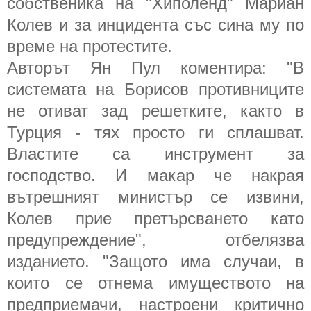
собственика на "Хиполенд" Мариан
Колев и за инцидента със сина му по
време на протестите.
Авторът Ян Пул коментира: "В
системата на Борисов противниците
не отиват зад решетките, както в
Турция - тях просто ги сплашват.
Властите са инструмент за
господство. И макар че накрая
вътрешният министър се извини,
Колев прие претърсването като
предупреждение", отбелязва
изданието. "Защото има случаи, в
които се отнема имуществото на
предприемачи, настроени критично