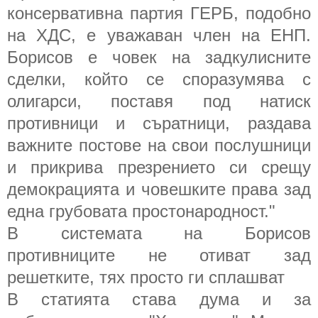
консервативна партия ГЕРБ, подобно
на ХДС, е уважаван член на ЕНП.
Борисов е човек на задкулисните
сделки, който се споразумява с
олигарси, поставя под натиск
противници и съратници, раздава
важните постове на свои послушници
и прикрива презрението си срещу
демокрацията и човешките права зад
една грубовата простонародност."
В системата на Борисов
противниците не отиват зад
решетките, тях просто ги сплашват
В статията става дума и за