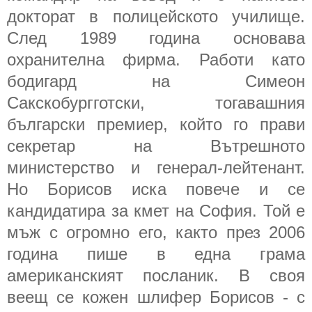
докторат в полицейското училище.
След 1989 година основава
охранителна фирма. Работи като
бодигард на Симеон
Сакскобургготски, тогавашния
български премиер, който го прави
секретар на Вътрешното
министерство и генерал-лейтенант.
Но Борисов иска повече и се
кандидатира за кмет на София. Той е
мъж с огромно его, както през 2006
година пише в една грама
американският посланик. В своя
веещ се кожен шлифер Борисов - с