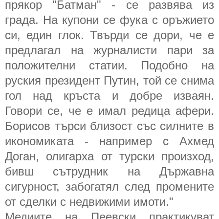
прякор "Батман" - се развява из
града. На купони се фука с оръжието
си, един глок. Твърди се дори, че е
предлагал на журналисти пари за
положителни статии. Подобно на
руския президент Путин, той се снима
гол над кръста и добре изваян.
Говори се, че е имал редица афери.
Борисов търси близост със силните в
икономиката - например с Ахмед
Доган, олигарха от турски произход,
бивш сътрудник на Държавна
сигурност, забогатял след промените
от сделки с недвижими имоти."
Медиите на Пеевски практикуват