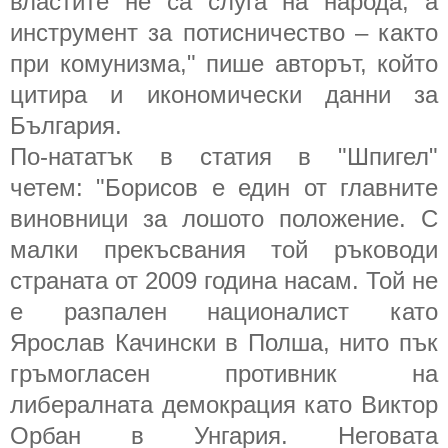
властите не са слуга на народа, а
инструмент за потисничество – както
при комунизма," пише авторът, който
цитира и икономически данни за
България.
По-нататък в статия в "Шпигел"
четем: "Борисов е един от главните
виновници за лошото положение. С
малки прекъсвания той ръководи
страната от 2009 година насам. Той не
е разпален националист като
Ярослав Качински в Полша, нито пък
гръмогласен противник на
либералната демокрация като Виктор
Орбан в Унгария. Неговата