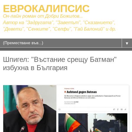
ЕВРОКАЛИПСИС
Он-лайн роман от Добри Божилов...
Автор на "Задругата", "Заветът", "Сказанието",
"Девети", "Сенките", "Селфи", "Гай Балоний" и др.
▼
Шпигел: "Въстание срещу Батман"
избухна в България