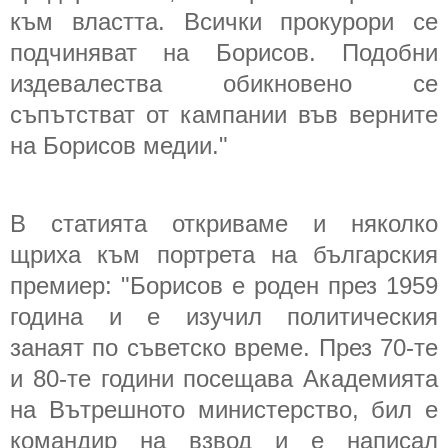
към властта. Всички прокурори се
подчиняват на Борисов. Подобни
издевалества обикновено се
съпътстват от кампании във верните
на Борисов медии."
В статията откриваме и няколко
щриха към портрета на българския
премиер: "Борисов е роден през 1959
година и е изучил политическия
занаят по съветско време. През 70-те
и 80-те години посещава Академията
на Вътрешното министерство, бил е
командир на взвод и е написал