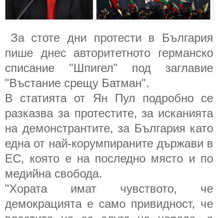
За стоте дни протести в България
пише днес авторитетното германско
списание "Шпигел" под заглавие
"Въстание срещу Батман".
В статията от Ян Пул подробно се
разказва за протестите, за исканията
на демонстрантите, за България като
една от най-корумпираните държави в
ЕС, която е на последно място и по
медийна свобода.
"Хората имат чувството, че
демокрацията е само привидност, че