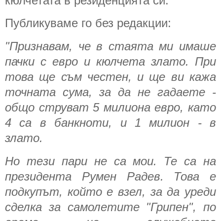
кюлчетата в резиденцията си.
Публикуваме го без редакции:
"Признавам, че в стаята ми имаше
пачки с евро и кюлчета злато. При
това ще съм честен, и ще ви кажа
точната сума, за да не гадаете -
общо струват 5 милиона евро, като
4 са в банкноти, и 1 милион - в
злато.
Но тези пари не са мои. Те са на
президента Румен Радев. Това е
подкупът, който е взел, за да уреди
сделка за самолетите "Грипен", по