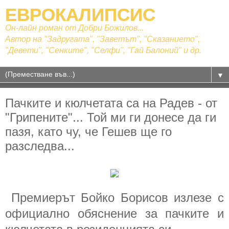
ЕВРОКАЛИПСИС
Он-лайн роман от Добри Божилов...
Автор на "Задругата", "Заветът", "Сказанието",
"Девети", "Сенките", "Селфи", "Гай Балоний" и др.
▼
Пачките и кюлчетата са на Радев - от
"Грипените"... Той ми ги донесе да ги
пазя, като чу, че Гешев ще го
разследва...
Премиерът Бойко Борисов излезе с
официално обяснение за пачките и