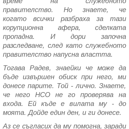
време на служебното
правителство. Но знаете, че
когато всички разбраха за тази
корупционна афера, сделката
пропадна. И дори започна
разследване, след като служебното
правителство напусна властта.
Тогава Радев, знаейки че може да
бъде извършен обиск при него, ми
донесе парите. Той - лично. Знаете,
че него НСО не го проверява на
входа. Ей къде е вилата му - до
моята. Дойде един ден, и ги донесе.
Аз се съгласих да му помогна, заради