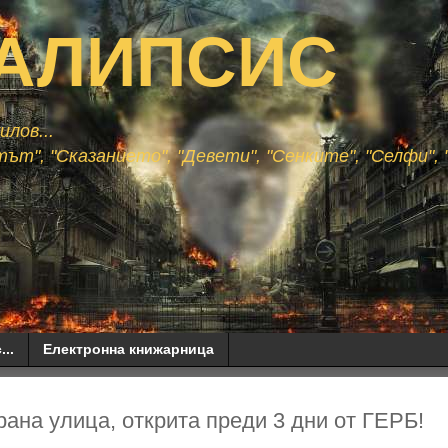
АЛИПСИС
лов...
ът", "Сказанието", "Девети", "Сенките", "Селфи", "
...
Електронна книжарница
ана улица, открита преди 3 дни от ГЕРБ!