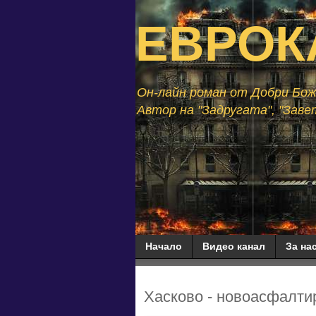
ЕВРОК
Он-лайн роман от Добри Божи
Автор на "Задругата", "Завет
Начало
Видео канал
За нас
Хасково - новоасфалтир