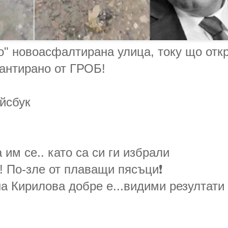
о" новоасфалтирана улица, току що отк
антирано от ГРОБ!
йсбук
 им се.. като са си ги избрали
! По-зле от плаващи пясъци❗
на Кирилова добре е...видими резултати