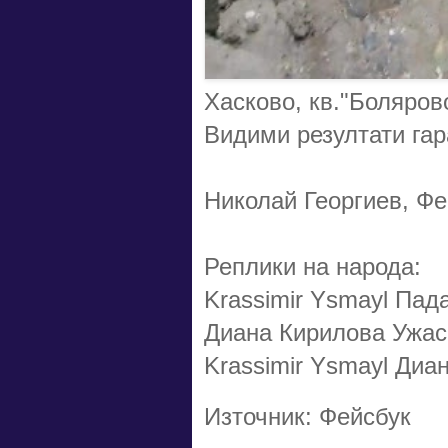
Хасково, кв."Боляров
Видими резултати гар
Николай Георгиев, Фе
Реплики на народа:
Krassimir Ysmayl Пада
Диана Кирилова Ужас
Krassimir Ysmayl Диа
Източник: Фейсбук