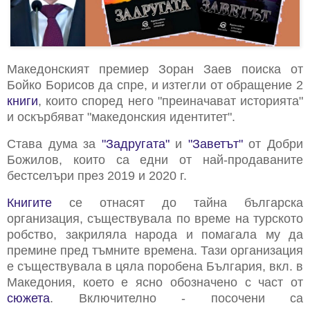
Македонският премиер Зоран Заев поиска от
Бойко Борисов да спре, и изтегли от обращение 2
книги
, които според него "преиначават историята"
и оскърбяват "македонския идентитет".
Става дума за
"Задругата"
и
"Заветът"
от Добри
Божилов, които са едни от най-продаваните
бестселъри през 2019 и 2020 г.
Книгите
се отнасят до тайна българска
организация, съществувала по време на турското
робство, закриляла народа и помагала му да
премине пред тъмните времена. Тази организация
е съществувала в цяла поробена България, вкл. в
Македония, което е ясно обозначено с част от
сюжета
. Включително - посочени са