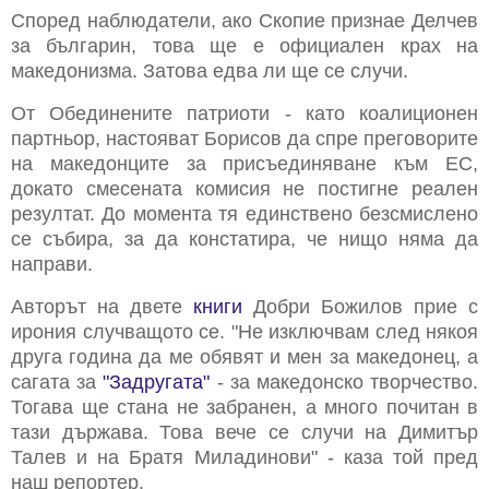
Според наблюдатели, ако Скопие признае Делчев
за българин, това ще е официален крах на
македонизма. Затова едва ли ще се случи.
От Обединените патриоти - като коалиционен
партньор, настояват Борисов да спре преговорите
на македонците за присъединяване към ЕС,
докато смесената комисия не постигне реален
резултат. До момента тя единствено безсмислено
се събира, за да констатира, че нищо няма да
направи.
Авторът на двете
книги
Добри Божилов прие с
ирония случващото се. "Не изключвам след някоя
друга година да ме обявят и мен за македонец, а
сагата за
"Задругата"
- за македонско творчество.
Тогава ще стана не забранен, а много почитан в
тази държава. Това вече се случи на Димитър
Талев и на Братя Миладинови" - каза той пред
наш репортер.