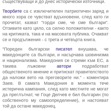
съществуващи и до днес исторически източници.
Творбите
са с изключителен патриотичен заряд и
много хора се чувстват вдъхновени, след като ги
прочетат, казват "горди сме, че сме българи".
Отзивите като цяло, са силно положителни - както
на критиката, така и на масовата публика. Очакват
се и продължения - с трета и четвърта книга.
"Пореден български
писател
внушава, че
македонците са българи, и насърчава шовинизма
и национализма. Македония се стреми към ЕС, а
такива лъжовни
автори
подработват
общественото мнение и притискат правителството
да наложи вето на преговорите ни." - коментира
Заев. В самата Македония в момента тече
истерична кампания, след като местните не могат
да преглътнат, че Гоце Делчев е бил българин (по
собственото му самоопределение), и настояват
той да остане македонец.