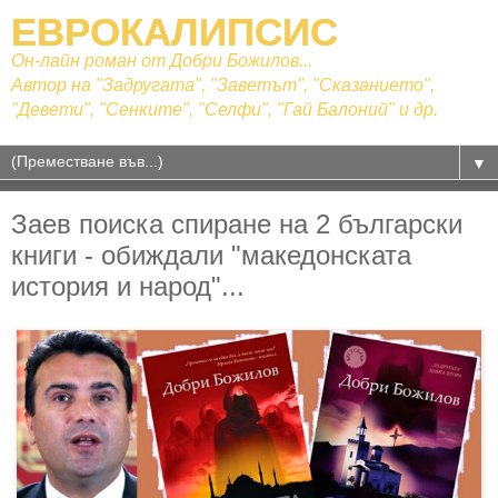
ЕВРОКАЛИПСИС
Он-лайн роман от Добри Божилов...
Автор на "Задругата", "Заветът", "Сказанието",
"Девети", "Сенките", "Селфи", "Гай Балоний" и др.
▼
Заев поиска спиране на 2 български
книги - обиждали "македонската
история и народ"...