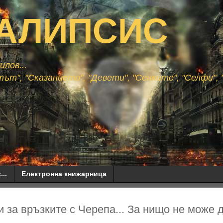
АЛИПСИС
лов...
ът", "Сказанието", "Девети", "Сенките", "Селфи", "
...
Електронна книжарница
и за връзките с Черепа... За нищо не може