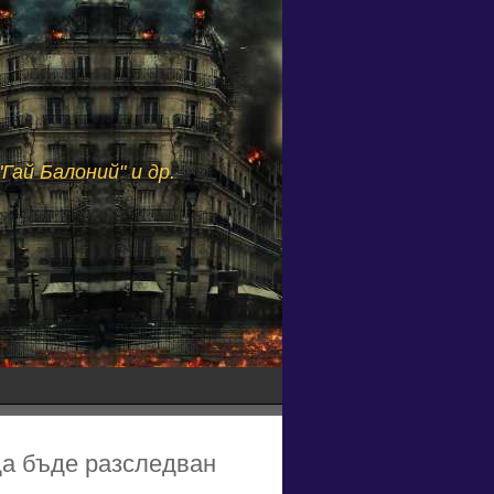
Гай Балоний" и др.
 да бъде разследван