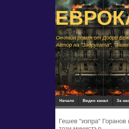
ЕВРОК
Он-лайн роман от Добри Божи
Автор на "Задругата", "Завет
Начало
Видео канал
За нас
Гешев "изпра" Горанов 
този министър...