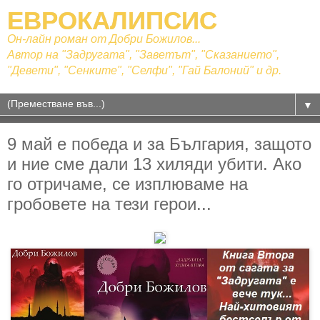
ЕВРОКАЛИПСИС
Он-лайн роман от Добри Божилов...
Автор на "Задругата", "Заветът", "Сказанието",
"Девети", "Сенките", "Селфи", "Гай Балоний" и др.
▼
9 май е победа и за България, защото
и ние сме дали 13 хиляди убити. Ако
го отричаме, се изплюваме на
гробовете на тези герои...