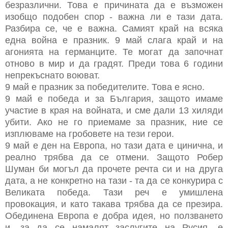
безразлични. Това е причината да е възможен
изобщо подобен спор - важна ли е тази дата.
Разбира се, че е важна. Самият край на всяка
една война е празник. 9 май слага край и на
агонията на германците. Те могат да започнат
отново в мир и да градят. Преди това 6 години
непрекъснато воюват.
9 май е празник за победителите. Това е ясно.
9 май е победа и за България, защото имаме
участие в края на войната, и сме дали 13 хиляди
убити. Ако не го приемаме за празник, ние се
изплюваме на гробовете на тези герои.
9 май е ден на Европа, но тази дата е цинична, и
реално трябва да се отмени. Защото Робер
Шуман би могъл да прочете речта си и на друга
дата, а не конкретно на тази - та да се конкурира с
Великата победа. Тази реч е умишлена
провокация, и като такава трябва да се презира.
Обединена Европа е добра идея, но ползването
и, за да се намалят заслугите на Русия, е