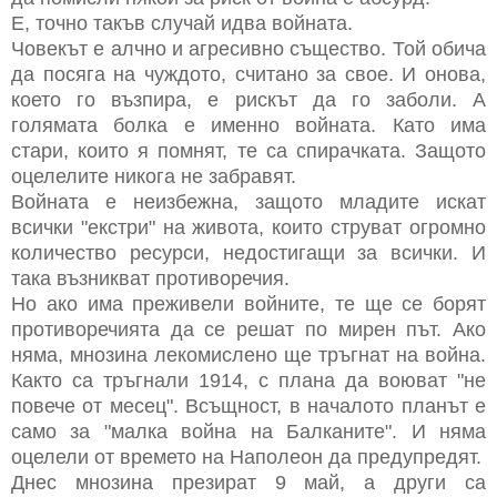
Е, точно такъв случай идва войната.
Човекът е алчно и агресивно същество. Той обича
да посяга на чуждото, считано за свое. И онова,
което го възпира, е рискът да го заболи. А
голямата болка е именно войната. Като има
стари, които я помнят, те са спирачката. Защото
оцелелите никога не забравят.
Войната е неизбежна, защото младите искат
всички "екстри" на живота, които струват огромно
количество ресурси, недостигащи за всички. И
така възникват противоречия.
Но ако има преживели войните, те ще се борят
противоречията да се решат по мирен път. Ако
няма, мнозина лекомислено ще тръгнат на война.
Както са тръгнали 1914, с плана да воюват "не
повече от месец". Всъщност, в началото планът е
само за "малка война на Балканите". И няма
оцелели от времето на Наполеон да предупредят.
Днес мнозина презират 9 май, а други са