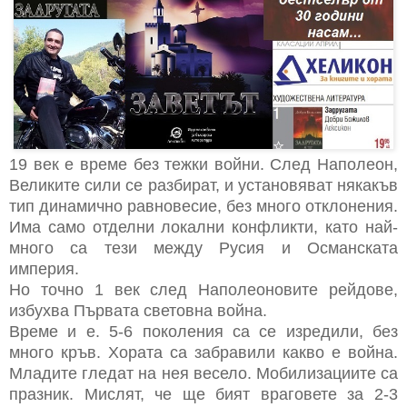
19 век е време без тежки войни. След Наполеон,
Великите сили се разбират, и установяват някакъв
тип динамично равновесие, без много отклонения.
Има само отделни локални конфликти, като най-
много са тези между Русия и Османската
империя.
Но точно 1 век след Наполеоновите рейдове,
избухва Първата световна война.
Време и е. 5-6 поколения са се изредили, без
много кръв. Хората са забравили какво е война.
Младите гледат на нея весело. Мобилизациите са
празник. Мислят, че ще бият враговете за 2-3