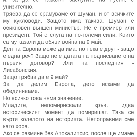
унизително.
Трябва да се срамуваме от Шуман, и от всичките
му кукловоди. Защото има такива. Шуман е
обикновен външен министър. Не е премиер или
президент. Той е слуга на по-големи сили. Които
са му казали да обяви война на 9 май.
Ден на Европа може да има, но нека е друг - защо
е една реч? Защо не е датата на подписването на
първия договор? Или на последния -
Лисабонския.
Защо трябва да е 9 май?
За да делим Европа, дето искаме да
обединяваме.
Но всичко това няма значение.
Младите, непомирисвали кръв, идва
историческият момент да помиришат. Така се
върти колелото на историята. Непоправими сме
като хора.
Ако се размине без Апокалипсис, после ще имаме