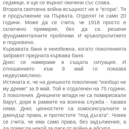
седмици, и ще се върнат окичени със слава.
Втората световна война всъщност не е "втора". Тя
е продължение на Първата. Отделят ги само 20
години. Може да се счита, че 1918 просто е
сключено примирие, без да са решени
фундаменталните проблеми. И кръвопролитието
е подновено.
Кървавата баня е неизбежна, когато поколенията
забравят предната кървава баня.
Днес се намираме в същата ситуация. И
отношението към 9 май го показва
недвусмислено.
Истината е, че на днешното поколение "изобщо не
му дреме" за 9 май. Той е отдалечен на 75 години,
3 поколения. Днешните млади не са помирисвали
барут, дори в рамките на военна служба - такава
няма. Днес ценностите са хомосексуалните и
джендър права, и протестите "под дъгата". Човек
се счита, че има само права, без задължения, а
да помисли някой за риск от война е абсурд.