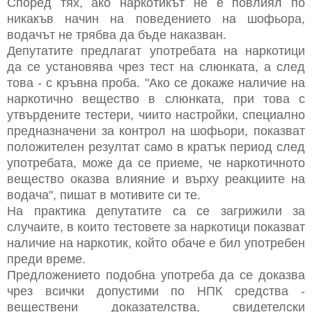
Според тях, ако наркотикът не е повлиял по
никакъв начин на поведението на шофьора,
водачът не трябва да бъде наказван.
Депутатите предлагат употребата на наркотици
да се установява чрез тест на слюнката, а след
това - с кръвна проба.
"Ако се докаже наличие на
наркотично вещество в слюнката, при това с
утвърдените тестери, чиито настройки, специално
предназначени за контрол на шофьори, показват
положителен резултат само в кратък период след
употребата, може да се приеме, че наркотичното
вещество оказва влияние и върху реакциите на
водача", пишат в мотивите си те.
На практика депутатите са се загрижили за
случаите, в които тестовете за наркотици показват
наличие на наркотик, който обаче е бил употребен
преди време.
Предложението подобна употреба да се доказва
чрез всички допустими по НПК средства -
веществени доказателства, свидетелски