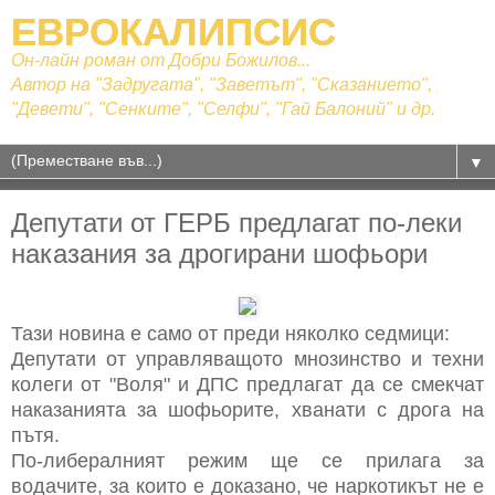
ЕВРОКАЛИПСИС
Он-лайн роман от Добри Божилов...
Автор на "Задругата", "Заветът", "Сказанието",
"Девети", "Сенките", "Селфи", "Гай Балоний" и др.
▼
Депутати от ГЕРБ предлагат по-леки
наказания за дрогирани шофьори
Тази новина е само от преди няколко седмици:
Депутати от управляващото мнозинство и техни
колеги от "Воля" и ДПС предлагат да се смекчат
наказанията за шофьорите, хванати с дрога на
пътя.
По-либералният режим ще се прилага за
водачите, за които е доказано, че наркотикът не е