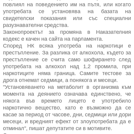
повлиял на поведението им на пътя, или когато
употребата се установява на базата на
свидетелски показания или със специални
разузнавателни средства.
Законопроектът за промяна в Наказателния
кодекс е качен на сайта на парламента.
Според НК всяка употреба на наркотици е
престъпление. За разлика от алкохола, където за
престъпление се счита само шофирането след
употребата на алкохол над 1,2 промила, при
наркотиците няма граница. Самите тестове за
дрога отнемат седмици, а понякога и месеци.
"Установяването на метаболит в организма към
момента на деянието означава единствено, че
някога във времето лицето е употребило
наркотично вещество, като е възможно да се
касае за период от часове, дни, седмици или дори
месеци, и вредният ефект от злоупотребата да е
отминал", пишат депутатите си в мотивите.