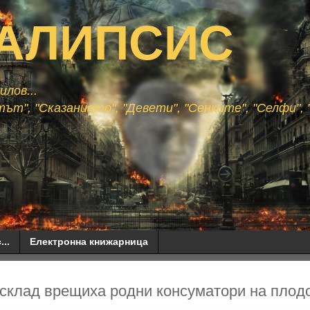
АЛИПСИС
лов...
ът", "Сказанието", "Девети", "Сенките", "Селфи", "
...
Електронна книжарница
 склад врещиха родни консуматори на плод