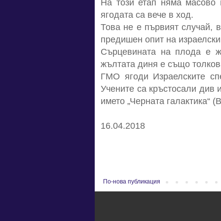
На този етап няма масово 
ягодата са вече в ход.
Това не е първият случай, 
предишен опит на израелски
Сърцевината на плода е ж
жълтата диня е също толкова
ГМО ягоди Израелските спе
Учените са кръстосали див и
името „Черната галактика“ (B
16.04.2018
По-нова публикация