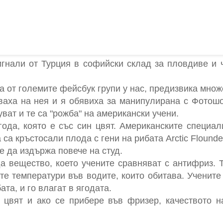
игнали от Турция в софийски склад за пловдиве и
а от големите фейсбук групи у нас, предизвика множ
ваха на нея и я обявиха за манипулирана с Фотошо
ат и те са "рожба" на американски учени.
ода, която е със син цвят. Американските специал
а кръстосали плода с гени на рибата Arctic Flounder
е да издържа повече на студ.
а вещество, което учените сравняват с антифриз. 
те температури във водите, които обитава. Ученит
ата, и го влагат в ягодата.
 цвят и ако се прибере във фризер, качеството 