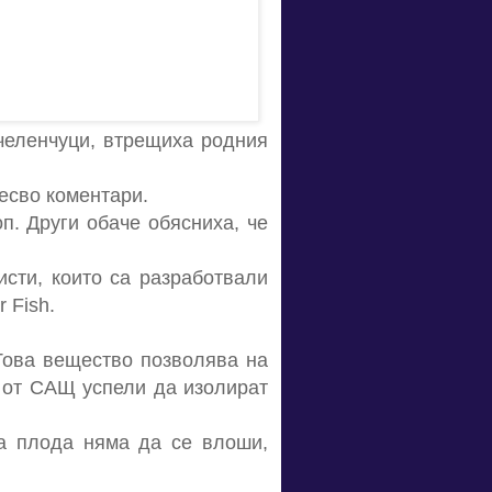
 челенчуци, втрещиха родния
есво коментари.
п. Други обаче обясниха, че
исти, които са разработвали
 Fish.
Това вещество позволява на
е от САЩ успели да изолират
на плода няма да се влоши,