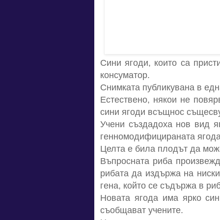
Сини ягоди, които са прист
консуматор.
Снимката публикувана в едн
Естествено, някои не повяр
сини ягоди всъщнос същесвув
Учени създадоха нов вид яг
генномодифицираната ягода с
Целта е била плодът да мож
Въпросната риба произвежд
рибата да издържа на ниски
гена, който се съдържа в риб
Новата ягода има ярко син
съобщават учените.