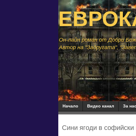
ЕВРОК
Он-лайн роман от Добри Божи
Автор на "Задругата", "Завет
Начало
Видео канал
За нас
Сини ягоди в софийски