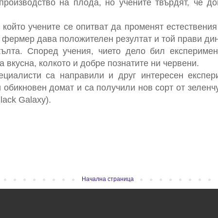
производство на плода, но учените твърдят, че д
в който учените се опитват да променят естествения
 фермер дава положителен резултат и той прави диня
ълта. Според учения, чието дело бил експеримен
 вкусна, колкото и добре познатите ни червени.
циалисти са направили и друг интересен експери
 обикновен домат и са получили нов сорт от зеленчу
lack Galaxy).
Начална страница