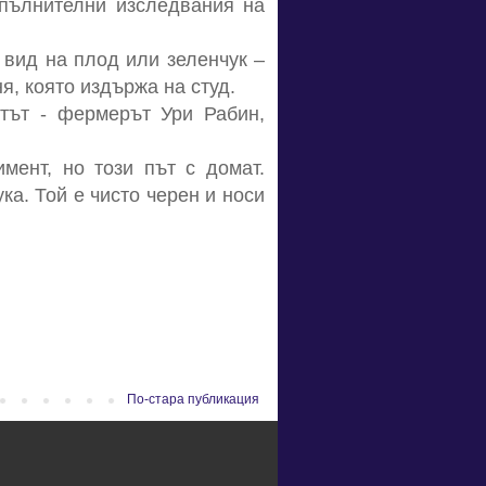
опълнителни изследвания на
 вид на плод или зеленчук –
, която издържа на студ.
тът - фермерът Ури Рабин,
мент, но този път с домат.
ка. Той е чисто черен и носи
По-стара публикация