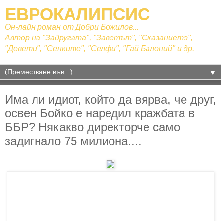
ЕВРОКАЛИПСИС
Он-лайн роман от Добри Божилов...
Автор на "Задругата", "Заветът", "Сказанието",
"Девети", "Сенките", "Селфи", "Гай Балоний" и др.
▼
Има ли идиот, който да вярва, че друг,
освен Бойко е наредил кражбата в
ББР? Някакво директорче само
задигнало 75 милиона....