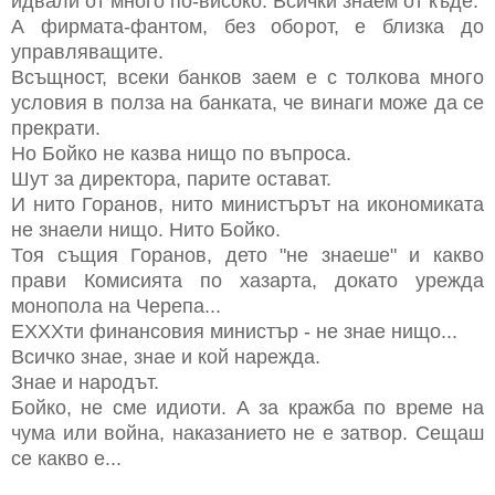
идвали от много по-високо. Всички знаем от къде.
А фирмата-фантом, без оборот, е близка до
управляващите.
Всъщност, всеки банков заем е с толкова много
условия в полза на банката, че винаги може да се
прекрати.
Но Бойко не казва нищо по въпроса.
Шут за директора, парите остават.
И нито Горанов, нито министърът на икономиката
не знаели нищо. Нито Бойко.
Тоя същия Горанов, дето "не знаеше" и какво
прави Комисията по хазарта, докато урежда
монопола на Черепа...
ЕХХХти финансовия министър - не знае нищо...
Всичко знае, знае и кой нарежда.
Знае и народът.
Бойко, не сме идиоти. А за кражба по време на
чума или война, наказанието не е затвор. Сещаш
се какво е...