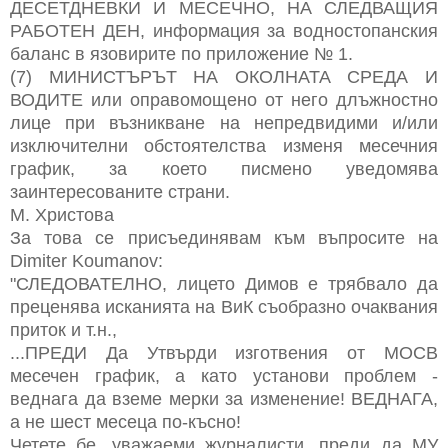
ДЕСЕТДНЕВКИ И МЕСЕЧНО, НА СЛЕДВАЩИЯ
РАБОТЕН ДЕН, информация за водностопанския
баланс в язовирите по приложение № 1.
(7) МИНИСТЪРЪТ НА ОКОЛНАТА СРЕДА И
ВОДИТЕ или оправомощено от него длъжностно
лице при възникване на непредвидими и/или
изключителни обстоятелства изменя месечния
график, за което писмено уведомява
заинтересованите страни.
М. Христова
За това се присъединявам към въпросите на
Dimiter Koumanov:
"СЛЕДОВАТЕЛНО, лицето Димов е трябвало да
преценява исканията на ВиК съобразно очаквания
приток и т.н.,
...ПРЕДИ Да Утвърди изготвения от МОСВ
месечен график, а като установи проблем -
веднага да вземе мерки за изменение! ВЕДНАГА,
а не шест месеца по-късно!
Четете бе, уважаеми журналисти, преди да МУ