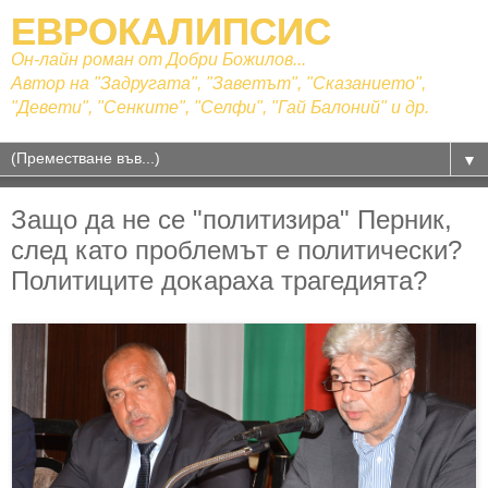
ЕВРОКАЛИПСИС
Он-лайн роман от Добри Божилов...
Автор на "Задругата", "Заветът", "Сказанието",
"Девети", "Сенките", "Селфи", "Гай Балоний" и др.
▼
Защо да не се "политизира" Перник,
след като проблемът е политически?
Политиците докараха трагедията?