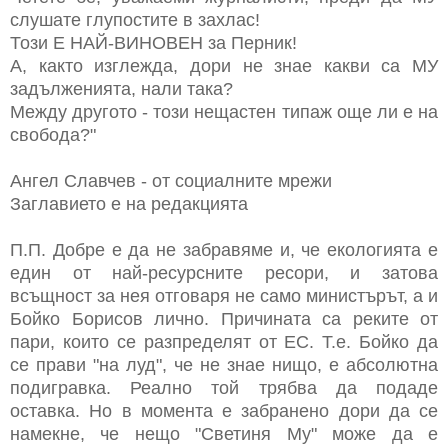
слушате глупостите в захлас!
Този Е НАЙ-ВИНОВЕН за Перник!
А, както изглежда, дори не знае какви са МУ
задълженията, нали така?
Между другото - този нещастен типаж още ли е на
свобода?"
Ангел Славчев - от социалните мрежи
Заглавието е на редакцията
П.П. Добре е да не забравяме и, че екологията е
един от най-ресурсните ресори, и затова
всъщност за нея отговаря не само министърът, а и
Бойко Борисов лично. Причината са реките от
пари, които се разпределят от ЕС. Т.е. Бойко да
се прави "на луд", че не знае нищо, е абсолютна
подигравка. Реално той трябва да подаде
оставка. Но в момента е забранено дори да се
намекне, че нещо "Светиня Му" може да е