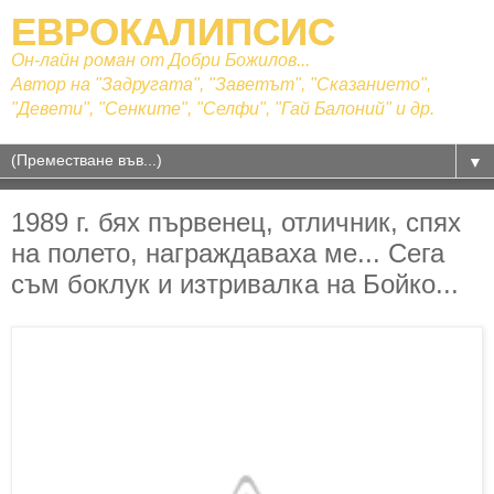
ЕВРОКАЛИПСИС
Он-лайн роман от Добри Божилов...
Автор на "Задругата", "Заветът", "Сказанието",
"Девети", "Сенките", "Селфи", "Гай Балоний" и др.
▼
1989 г. бях първенец, отличник, спях
на полето, награждаваха ме... Сега
съм боклук и изтривалка на Бойко...