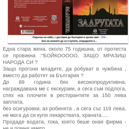
Една стара жена, около 75 годишна, от протеста
се провикна :"БОЙКООООО, ЗАЩО МРАЗИШ
НАРОДА СИ ?
Защо прогони младите, да робуват в чужбина ,
вместо да работят за България ?
До 89 година бях високопродуктивна,
награждаваха ме с екскурзии, а сега съм подлога,
спях на плочите в ресторантите за 150 лева
заплата,
без осигуровки, аз робинята , а сега със 119 лева,
не мога да си купя лекарствата, храната.....
Продаде водата, тока, която беше оная фирма -
не и помня името.