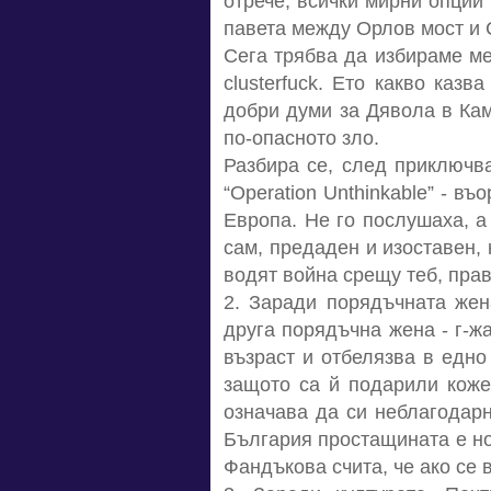
отрече, всички мирни опции
павета между Орлов мост и 
Сега трябва да избираме ме
clusterfuck. Ето какво каз
добри думи за Дявола в Кам
по-опасното зло.
Разбира се, след приключва
“Operation Unthinkable” - в
Европа. Не го послушаха, а
сам, предаден и изоставен, 
водят война срещу теб, прав
2. Заради порядъчната жен
друга порядъчна жена - г-ж
възраст и отбелязва в едно
защото са й подарили коже
означава да си неблагодарн
България простащината е но
Фандъкова счита, че ако се 