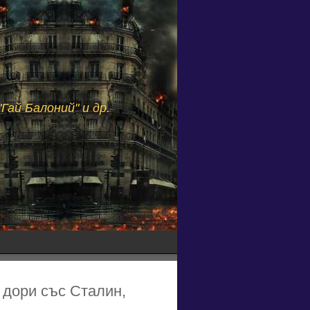
Гай Балоний" и др.
и дори със Сталин,
.