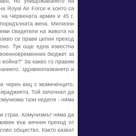
равя, но унищожаването на
а Royal Air Force и които са
 на Червената армия и 45 г.
а порядъчната жена. Милиони
неми свидетели на живота на
какво се прави целия преход
ено. Тук още една известна
т военновременния бюджет за
и война?” За какво го правим
ванието, здравеопазването и
зи черен виц с момиченцето,
тираджията. Той започнал да
комунизма тази неделя - няма
ки страх. Комунизмът няма да
 живее във вечния преход от
сово общество. Както казват