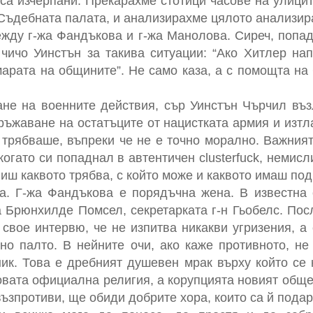
 са изчерпани. Прекарахме стотици часове на улицит
Съдебната палата, и анализирахме цялото анализира
жду г-жа Фандъкова и г-жа Манолова. Сиреч, попа
ва чичо Уинстън за такива ситуации: “Ако Хитлер н
арата на общините”. Не само каза, а с помощта н
не на военните действия, сър Уинстън Чърчил въз
ъоръжаване на остатъците от нацистката армия и из
 трябваше, въпреки че не е точно морално. Важният 
когато си попаднал в автентичен clusterfuck, немис
иш каквото трябва, с който може и каквото имаш под
а. Г-жа Фандъкова е порядъчна жена. В известна
а Брюнхилде Помсел, секретарката г-н Гьобелс. Пос
 свое интервю, че не изпитва никакви угризения, а 
но палто. В нейните очи, ако каже противното, не
ик. Това е дребният душевен мрак върху който се 
вата официална религия, а корупцията новият обще
възпротиви, ще обиди добрите хора, които са й подар