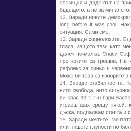
опозиция и даде път на при
бъдещето, а не за миналото.
12. Заради новите демократи
long before it was cool. Н
ситуация. Сами сме.
13. Заради социолозите. Ед
гласа, защото тези като ме
далеч по-малка. Спаси Софи
прогнозите са грешни. На 
рефлекс за синьо и червено
Може би това са изборите в 
14. Заради стабилността. К
нито свобода, нито сигурнос
ви клас 30 г. Г-н Гари Кас
играеш шах срещу някой, к
дъска, подпалвам стаята и с
15. Заради мечтите. Мечтат
или пишете глупости по бюл