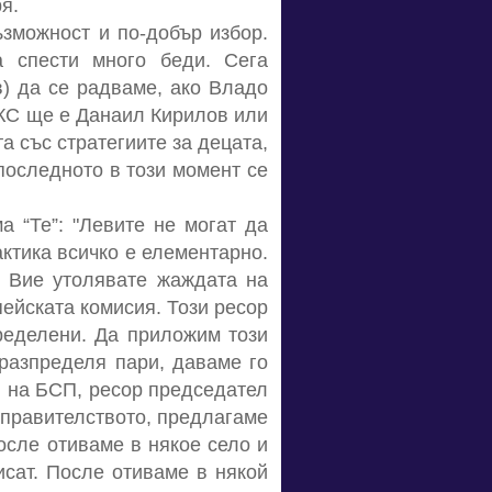
я.
зможност и по-добър избор.
 спести много беди. Сега
) да се радваме, ако Владо
ВКС ще е Данаил Кирилов или
а със стратегиите за децата,
последното в този момент се
а “Те”: "Левите не могат да
актика всичко е елементарно.
. Вие утолявате жаждата на
пейската комисия. Този ресор
пределени. Да приложим този
 разпределя пари, даваме го
я на БСП, ресор председател
 правителството, предлагаме
осле отиваме в някое село и
исат. После отиваме в някой