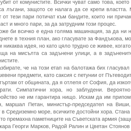
убит от комунистите. Всички чуват само това, което и
 са лъгани, защото се налага да се крепи властта.
т от тези пари потичат към бандите, които ни прича
ст и много пари, за да затрудним този процес.
оже би всичко е една голяма машинация, за да ни 
ете в техния план, ако гласувате за Фандъкова, мо
 никаква идея, но като цяло трудно се живее, когато 
ища на мисълта са задънени улици, а в задъненит
нистите.
азбирате, че на този етап на балотажа бих гласувал
вени предмети, като саксия с петунии от Пътеводит
гъртам от общината, да я отлепя от София, да изкопч
рати. Симпатични хора, но заблудени. Вероятн
ойство не им гарантира нищо. Искам да им припом
, маршал Петан, министър-председател на Виши,
в Средиземно море, всичките достойни хора. Стана
йто премахна паметниците на Съветската армия (защо
вкара Георги Марков, Радой Ралин и Цветан Стоянов 