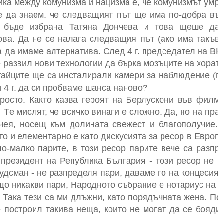
ика между комунизма и нацизма е, че комунизмът умр
е да знаем, че следващият път ще има по-добра въ
бъде избрана Татяна Дончева и това щеше да
ва. Да не се налага следващия път (ако има такъв
та да имаме алтернатива. След 4 г. председател на 
развил нови технологии да бърка мозъците на хорат
тайците ще са инсталирали камери за наблюдение (
 4 г. да си пробваме шанса наново?
росто. Както казва героят на Берлускони във филм
. Tе мислят, че всичко винаги е сложно. Да, но на пр
чея, носещ към долината свежест и благополучие
сто и елементарно е като дискусията за ресор в Евро
по-малко парите, в този ресор парите вече са раз
президент на Република България - този ресор не
удсман - не разпределя пари, даваме го на концеси
що никакви пари, Народното събрание е нотариус на
 Така тези са ми длъжни, като порядъчната жена. П
 построил такива неща, които не могат да се бояд