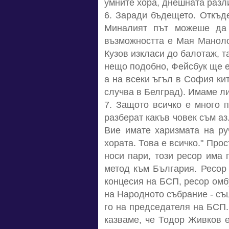
умните хора, днешната разл
6. Заради бъдещето. Откъд
Миналият път можеше да 
възможността е Мая Маноло
Кузов изкласи до балотаж, 
нещо подобно, Фейсбук ще е 
а на всеки ъгъл в София ки
случва в Белград). Имаме ли
7. Защото всичко е много п
разберат какъв човек съм аз
Вие имате харизмата на ру
хората. Това е всичко." Про
носи пари, този ресор има 
метод към България. Ресор 
концесия на БСП, ресор омб
на Народното събрание - съ
го на председателя на БСП.
казваме, че Тодор Живков е