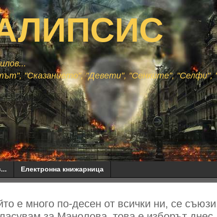
АЛИПСИС
лов...
ът", "Сказанието", "Девети", "Сенките", "Селфи", "
...
Електронна книжарница
йто е много по-десен от всички ни, се съюз
гласувам за Манолова, това е изборът днес..