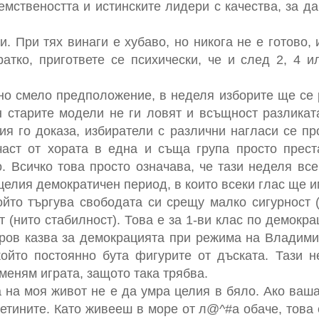
емствеността и истинските лидери с качества, за да
. При тях винаги е хубаво, но никога не е готово, и 
акратко, пригответе се психически, че и след 2, 4 
но смело предположение, в неделя изборите ще се 
н старите модели не ги ловят и всъщност разлика
я го доказа, избиратели с различни нагласи се п
част от хората в една и съща група просто прес
. Всичко това просто означава, че тази неделя все
целия демократичен период, в които всеки глас ще и
ойто търгува свободата си срещу малко сигурност 
т (нито стабилност). Това е за 1-ви клас по демокр
паров казва за демокрацията при режима на Владими
ойто постоянно бута фигурите от дъската. Тази
меням играта, защото така трябва.
а на моя живот не е да умра целия в бяло. Ако ваша
етините. Като живееш в море от л@^#а обаче, това 