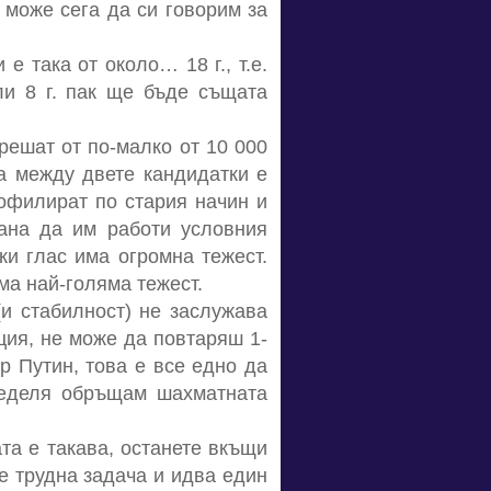
 може сега да си говорим за
е така от около… 18 г., т.е.
или 8 г. пак ще бъде същата
решат от по-малко от 10 000
та между двете кандидатки е
рофилират по стария начин и
тана да им работи условния
ки глас има огромна тежест.
ма най-голяма тежест.
(и стабилност) не заслужава
ация, не може да повтаряш 1-
р Путин, това е все едно да
 неделя обръщам шахматната
та е такава, останете вкъщи
е трудна задача и идва един