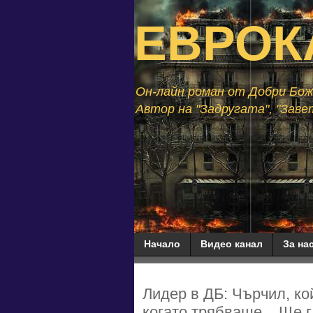
ЕВРОК
Он-лайн роман от Добри Божи
Автор на "Задругата", "Завет
Начало
Видео канал
За нас
Лидер в ДБ: Чърчил, ко
когато трябваше... Ще 