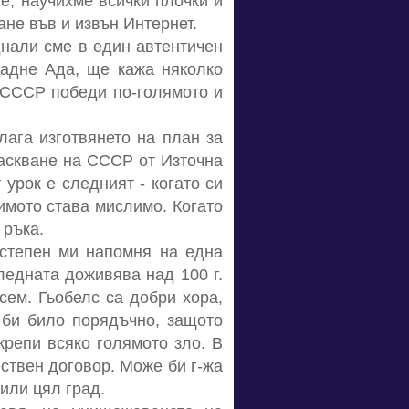
е, научихме всички плочки и
не във и извън Интернет.
днали сме в един автентичен
ападне Ада, ще кажа няколко
а СССР победи по-голямото и
лага изготвянето на план за
тласкване на СССР от Източна
урок е следният - когато си
лимото става мислимо. Когато
 ръка.
 степен ми напомня на една
ледната доживява над 100 г.
сем. Гьобелс са добри хора,
 би било порядъчно, защото
крепи всяко голямото зло. В
ствен договор. Може би г-жа
или цял град.