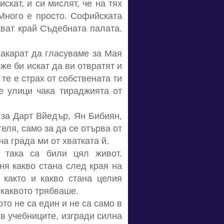
скат, и си мислят, че на тях
 Много е просто. Софийската
кват край Съдебната палата.
накарат да гласуваме за Мая
же би искат да ви отвратят и
те е страх от собствената ти
е улици чака тираджията от
 за Дарт Вйедър, Ян Бибиян,
еля, само за да се отърва от
а града ми от хватката й.
о така са били цял живот.
ня какво стана след края на
 както и какво стана целия
 каквото трябваше.
то не са един и не са само в
в учебниците, изгради силна