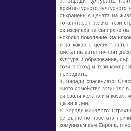
3. Заради културата. Поч
архитектурното културното н
съхранени с цената на живо
тоталитарен режим, тези сг
се изсипаха за саниране на
няколко поколение. За няко
и за какво е целият напън
мисъл на автентичният десе
култура и образование, сър 
този преход и тези компром
природата.
4. Заради спасението. Спас
чието семейство загинало в
си сваля колана и й казал, 
да ви е ден.
5. Заради миналото. Страхът
се върне по простата причи
комунизъм към Европа, отко