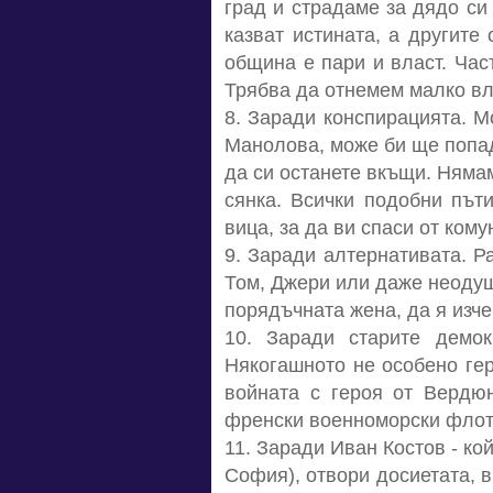
град и страдаме за дядо си 
казват истината, а другите
община е пари и власт. Час
Трябва да отнемем малко вла
8. Заради конспирацията. М
Манолова, може би ще попадн
да си останете вкъщи. Нямам
сянка. Всички подобни път
вица, за да ви спаси от кому
9. Заради алтернативата. Р
Том, Джери или даже неодуше
порядъчната жена, да я изче
10. Заради старите демок
Някогашното не особено гер
войната с героя от Вердюн
френски военноморски флот 
11. Заради Иван Костов - ко
София), отвори досиетата, 