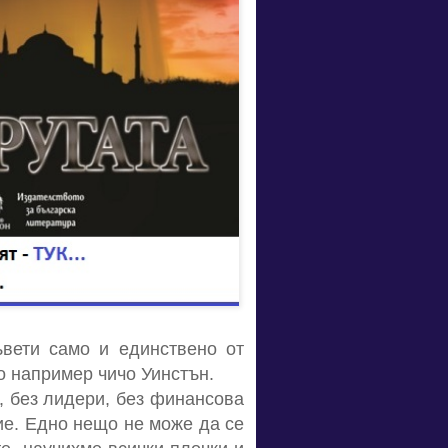
ъвети само и единствено от
то например чичо Уинстън.
я, без лидери, без финансова
вие. Едно нещо не може да се