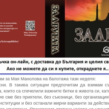
ам за Мая Манолова на балотажа тази неделя:
сни. В такива ситуации предпочитам да взимам с
а, които са спечелили важните битки в живота си, ка
ие сме без приятели, без съюзници, без организаци
институции и без останали мирни варианти за дейст