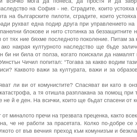
ти всичко мога да понеса, да простя и да заб
аследство на София - не. Сградите, които устояха н
та на българските пилоти, сградите, които устояха
ради рухват една подир друга при управлението н
 панелни блокове и нито стотинка за беззащитните 
и от тях ние бяхме последното поколение. Питам за 
, ако накрая културното наследство ще бъде залич
н би ни била от полза, когато поискали да намаля
Уинстън Чичил попитал: “Тогава за какво водим таз
иси? Каквото важи за културата, важи и за образо
яват ли ви от комунистите? Спасяват ви като в он
 катастрофа, а тя отишла разплакана за помощ при 
че не й е ден. На всички, които ще бъдат спасени от 
 от миналото пречи на трезвата преценка, както все
на, че не работи за прасетата. Колко по-добре се
лкото от във вечния преход към комунизъм и безкла