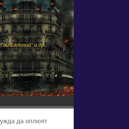
Гай Балоний" и др.
 нужда да оплюят