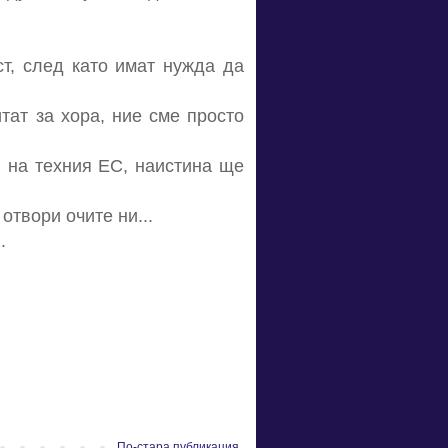
т, след като имат нужда да
тат за хора, ние сме просто
и на техния ЕС, наистина ще
отвори очите ни...
.
По-стара публикация