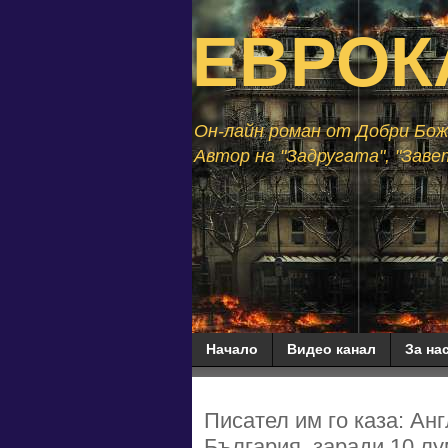
ЕВРОК
Он-лайн роман от Добри Божи
Автор на "Задругата", "Завет
Начало
Видео канал
За нас
Писател им го каза: Ан
България, заради 10 лу