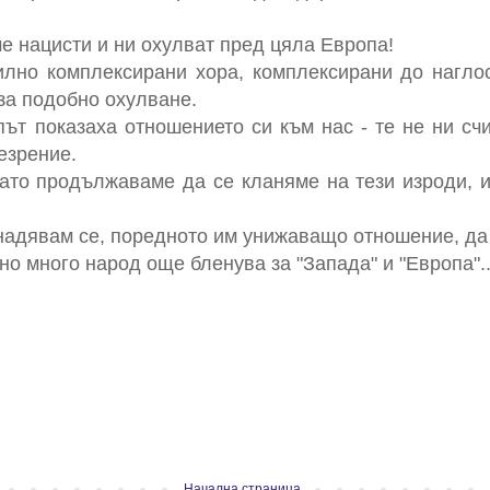
сме нацисти и ни охулват пред цяла Европа!
илно комплексирани хора, комплексирани до наглос
за подобно охулване.
ът показаха отношението си към нас - те не ни счи
езрение.
ато продължаваме да се кланяме на тези изроди, 
надявам се, поредното им унижаващо отношение, да 
но много народ още бленува за "Запада" и "Европа"..
Начална страница