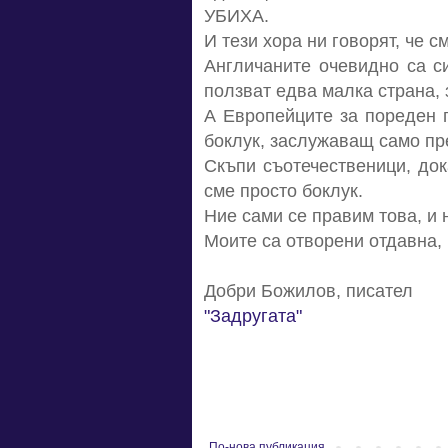
УБИХА.
И тези хора ни говорят, че 
Англичаните очевидно са с
ползват едва малка страна, 
А Европейците за пореден п
боклук, заслужаващ само пр
Скъпи съотечественици, док
сме просто боклук.
Ние сами се правим това, и 
Моите са отворени отдавна, 
Добри Божилов, писател
"Задругата"
По-нова публикация