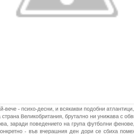
й-вече - психо-десни, и всякакви подобни атлантици,
а страна Великобритания, брутално ни унижава с обв
ова, заради поведението на група футболни фенове,
онкретно - във вчерашния ден дори се сбиха помеж