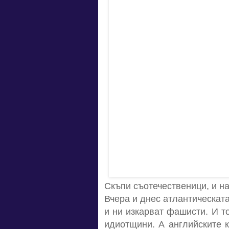
Скъпи съотечественици, и на
Вчера и днес атлантическат
и ни изкарват фашисти. И т
идиотщини. А английските к