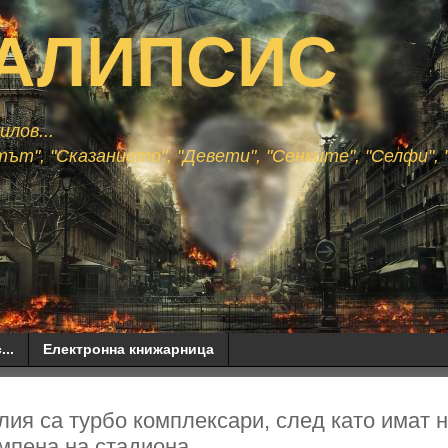
АЛИПСИС
лов...
ът", "Сказанието", "Девети", "Сенките", "Селфи", "
...
Електронна книжарница
глия са турбо комплексари, след като имат
мпена на стадиона...