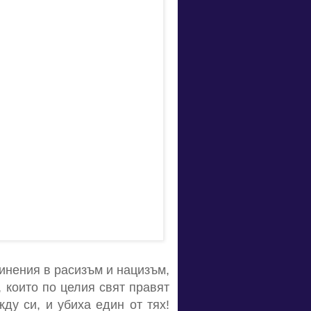
инения в расизъм и нацизъм,
 които по целия свят правят
ду си, и убиха един от тях!