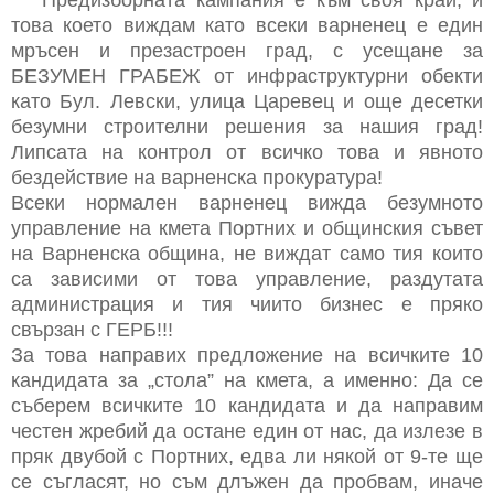
Предизборната кампания е към своя край, и
това което виждам като всеки варненец е един
мръсен и презастроен град, с усещане за
БЕЗУМЕН ГРАБЕЖ от инфраструктурни обекти
като Бул. Левски, улица Царевец и още десетки
безумни строителни решения за нашия град!
Липсата на контрол от всичко това и явното
бездействие на варненска прокуратура!
Всеки нормален варненец вижда безумното
управление на кмета Портних и общинския съвет
на Варненска община, не виждат само тия които
са зависими от това управление, раздутата
администрация и тия чиито бизнес е пряко
свързан с ГЕРБ!!!
За това направих предложение на всичките 10
кандидата за „стола” на кмета, а именно: Да се
съберем всичките 10 кандидата и да направим
честен жребий да остане един от нас, да излезе в
пряк двубой с Портних, едва ли някой от 9-те ще
се съгласят, но съм длъжен да пробвам, иначе