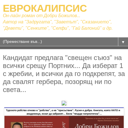
ЕВРОКАЛИПСИС
Он-лайн роман от Добри Божилов...
Автор на "Задругата", "Заветът", "Сказанието",
"Девети", "Сенките", "Селфи", "Гай Балоний" и др.
▼
Кандидат предлага "свещен съюз" на
всички срещу Портних... Да изберат 1
с жребии, и всички да го подкрепят, за
да свалят гербера, позорящ ни по
света...