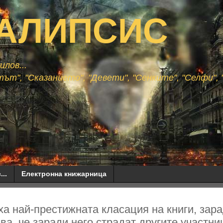
АЛИПСИС
лов...
ът", "Сказанието", "Девети", "Сенките", "Селфи", "
...
Електронна книжарница
а най-престижната класация на книги, зара
ява, че заради него страдат другите участниц