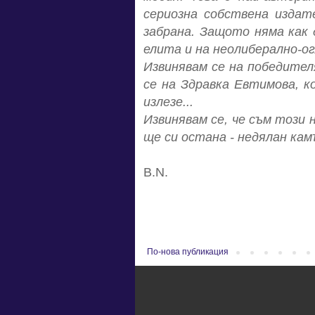
сериозна собствена издат
забрана. Защото няма как
елита и на неолиберално-о
Извинявам се на победителя
се на Здравка Евтимова, 
излезе...
Извинявам се, че съм този 
ще си остана - недялан камъ
B.N.
По-нова публикация