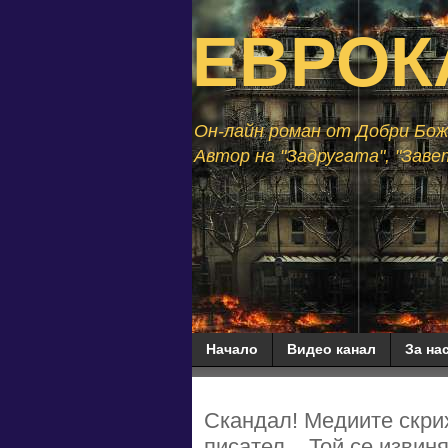
ЕВРОК
Он-лайн роман от Добри Божи
Автор на "Задругата", "Завет
Начало
Видео канал
За нас
Скандал! Медиите скрих
писател... Той се извин