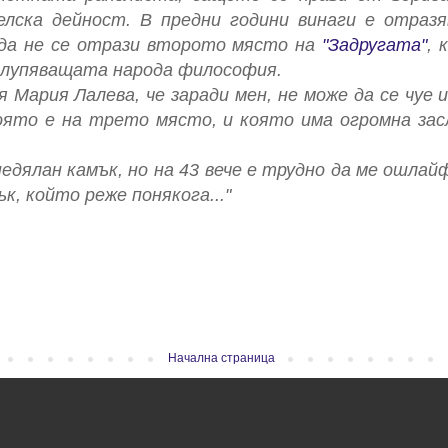
елска дейност. В предни години винаги е отразя
 да не се отрази второто място на
"Задругата"
, 
глупяващата народа философия.
 Мария Лалева, че заради мен, не може да се чуе и
която е на трето място, и която има огромна за
недялан камък, но на 43 вече е трудно да ме ошлай
к, който реже понякога..."
Начална страница