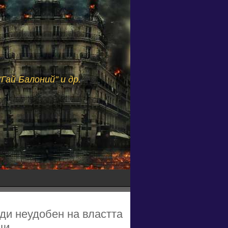
Гай Балоний" и др.
ди неудобен на властта
и...