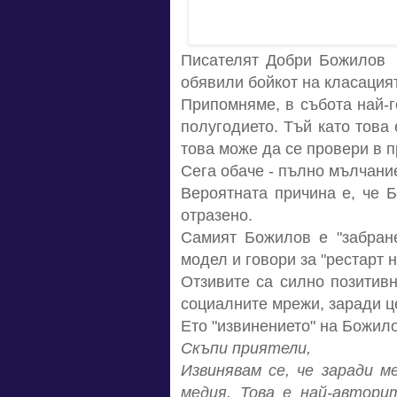
Писателят Добри Божилов 
обявили бойкот на класация
Припомняме, в събота най-г
полугодието. Тъй като това 
това може да се провери в п
Сега обаче - пълно мълчани
Вероятната причина е, че 
отразено.
Самият Божилов е "забран
модел и говори за "рестарт 
Отзивите са силно позитивн
социалните мрежи, заради ц
Ето "извинението" на Божило
Скъпи приятели,
Извинявам се, че заради 
медия. Това е най-автор