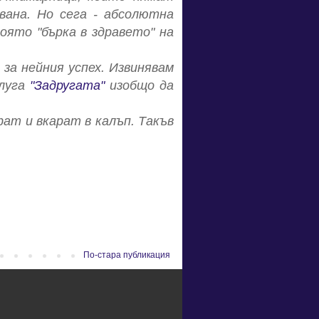
вана. Но сега - абсолютна
която "бърка в здравето" на
 за нейния успех. Извинявам
слуга
"Задругата"
изобщо да
фат и вкарат в калъп. Такъв
По-стара публикация