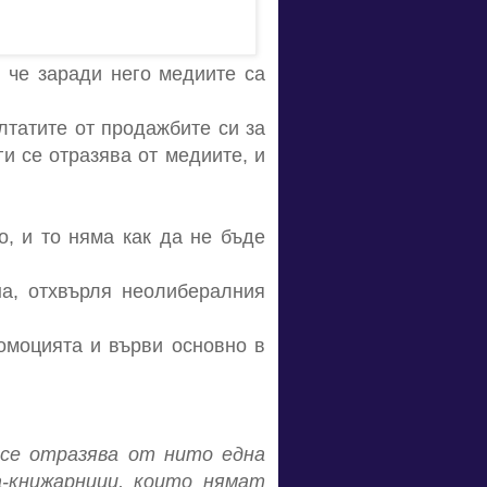
, че заради него медиите са
лтатите от продажбите си за
ги се отразява от медиите, и
о, и то няма как да не бъде
а, отхвърля неолибералния
ромоцията и върви основно в
се отразява от нито една
-книжарници, които нямат