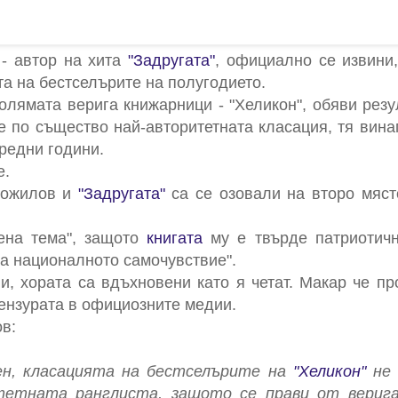
- автор на хита
"Задругата"
, официално се извини
та на бестселърите на полугодието.
олямата верига книжарници - "Хеликон", обяви резу
е по същество най-авторитетната класация, тя вина
редни години.
е.
Божилов и
"Задругата"
са се озовали на второ мяст
ена тема", защото
книгата
му е твърде патриотичн
на националното самочувствие".
и, хората са вдъхновени като я четат. Макар че п
ензурата в официозните медии.
в:
мен, класацията на бестселърите на
"Хеликон"
не 
итетната ранглиста, защото се прави от верига