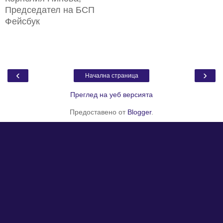
Председател на БСП
Фейсбук
‹
›
Начална страница
Преглед на уеб версията
Предоставено от
Blogger
.