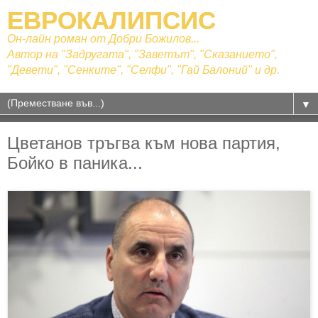
ЕВРОКАЛИПСИС
Он-лайн роман от Добри Божилов...
Автор на "Задругата", "Заветът", "Сказанието",
"Девети", "Сенките", "Селфи", "Гай Балоний" и др.
▼
Цветанов тръгва към нова партия,
Бойко в паника...