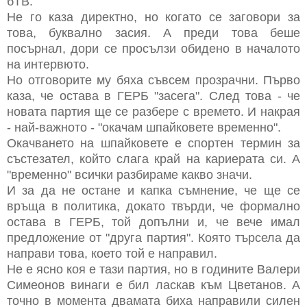
бТВ.
Не го каза директно, но когато се заговори за
това, буквално засия. А преди това беше
посърнал, дори се просълзи обидено в началото
на интервюто.
Но отговорите му бяха съвсем прозрачни. Първо
каза, че остава в ГЕРБ "засега". След това - че
новата партия ще се разбере с времето. И накрая
- най-важното - "окачам шпайковете временно".
Окачването на шпайковете е спортен термин за
състезател, който слага край на кариерата си. А
"временно" всички разбираме какво значи.
И за да не остане и капка съмнение, че ще се
връща в политика, докато твърди, че формално
остава в ГЕРБ, той допълни и, че вече имал
предложение от "друга партия". Която търсела да
направи това, което той е направил.
Не е ясно коя е тази партия, но в годините Валери
Симеонов винаги е бил ласкав към Цветанов. А
точно в момента двамата биха направили силен