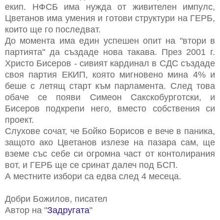
екип. НФСБ има нужда от живителен импулс,
Цветанов има умения и готови структури на ГЕРБ,
които ще го последват.
До момента има един успешен опит на "втори в
партията" да създаде нова такава. През 2001 г.
Христо Бисеров - сивият кардинал в СДС създаде
своя партия ЕКИП, която мигновено мина 4% и
беше с летящ старт към парламента. След това
обаче се появи Симеон Сакскобурготски, и
Бисеров подкрепи него, вместо собствения си
проект.
Слухове сочат, че Бойко Борисов е вече в паника,
защото ако Цветанов излезе на пазара сам, ще
вземе със себе си огромна част от контолирания
вот, и ГЕРБ ще се сринат далеч под БСП.
А местните избори са едва след 4 месеца.
Добри Божилов, писател
Автор на "
Задругата
"