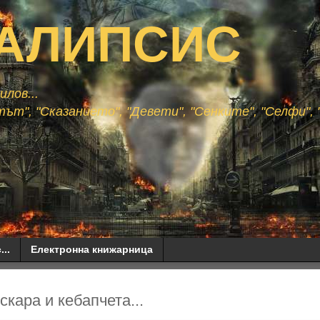
АЛИПСИС
лов...
ът", "Сказанието", "Девети", "Сенките", "Селфи", "
...
Електронна книжарница
кара и кебапчета...