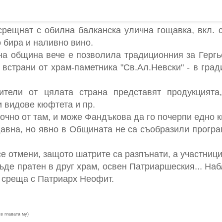
ещнат с обилна балканска улична гощавка, вкл. с
о бира и наливно вино.
на община вече е позволила традиционния за Гергь
 встрани от храм-паметника "Св.Ал.Невски" - в гра
ители от цялата страна представят продукцията,
и видове кюфтета и пр.
точно от там, и може Фандъкова да го почерпи едно 
авна, но явно в Общината не са съобразили програм
е отмени, защото шатрите са разпънати, а участници
де пратен в друг храм, освен Патриаршеския... Наб
а среща с Патриарх Неофит.
в главата му)