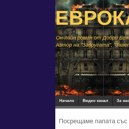
ЕВРОК
Он-лайн роман от Добри Божи
Автор на "Задругата", "Завет
Начало
Видео канал
За нас
Посрещаме папата със с