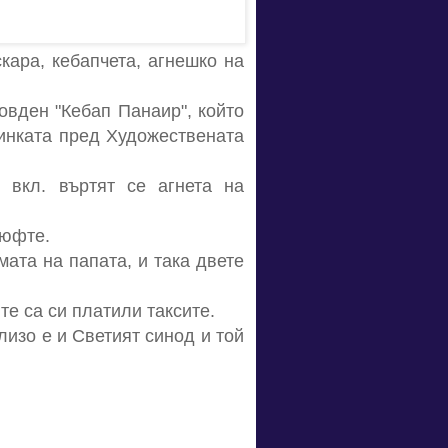
кара, кебапчета, агнешко на
овден "Кебап Панаир", който
динката пред Художествената
 вкл. въртят се агнета на
кюфте.
ата на папата, и така двете
те са си платили таксите.
лизо е и Светият синод и той