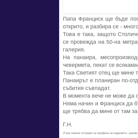
Папа Франциск ще бъде поср
открито, и разбира се - мног
Това е така, защото Столич
се провежда на 50-на метра
галерия.
На панаира, месопроизвод
чевермета, пекат се всякакв
Така Светият отец ще мине 
Панаирът е планиран по-отд
събития съвпадат.
В момента вече не може да с
Няма начин и Франциск да бъ
ще трябва да мине от там з
Г.Н.
(Тази новина отговаря на профила на изданието, указан 