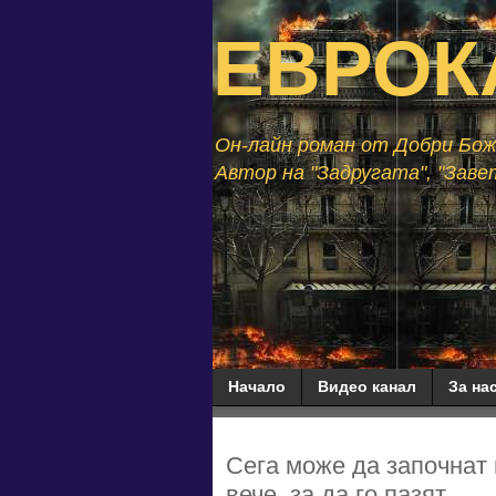
ЕВРОК
Он-лайн роман от Добри Божи
Автор на "Задругата", "Завет
Начало
Видео канал
За нас
Сега може да започнат 
вече, за да го пазят...