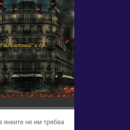
Гай Балоний" и др.
а янките не им трябва