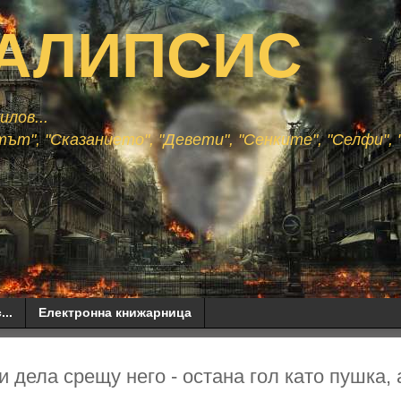
АЛИПСИС
лов...
ът", "Сказанието", "Девети", "Сенките", "Селфи", "
...
Електронна книжарница
и дела срещу него - остана гол като пушка, 