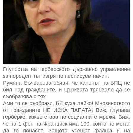
Глупостта на герберското държавно управление
за пореден път изгря по неописуем начин.
Румяна Бъчварова обяви, че канонът на БПЦ не
бил над гражданите, и Църквата трябвало да се
съобразява с тях.
Ами тя се съобрази, БЕ куха лейко! Мнозинството
от гражданите НЕ ИСКА ПАПАТА! Виж, глупава
герберке, какво става по социалните мрежи. Виж,
че на 1 фен на Франциск има 100, които не могат
да го понасят. Защото усещат фалша и на