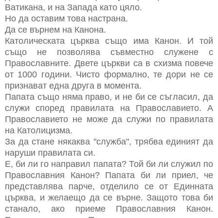
Ватикана, и на Запада като цяло.
Но да оставим това настрана.
Да се върнем на Канона.
Католическата църква също има Канон. И той
също не позволява съвместно служене с
Православните. Двете църкви са в схизма повече
от 1000 години. Чисто формално, те дори не се
признават една друга в момента.
Папата също няма право, и не би се съгласил, да
служи според правилата на Православието. А
Православието не може да служи по правилата
на Католицизма.
За да стане някаква "служба", трябва единият да
наруши правилата си.
Е, би ли го направил папата? Той би ли служил по
Православния Канон? Папата би ли приел, че
представлява парче, отделило се от Единната
църква, и желаещо да се върне. Защото това би
станало, ако приеме Православния Канон.