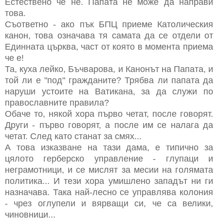
Естествено че не. Папата не може да направи
това.
Съответно - ако пък БПЦ приеме Католическия
канон, това означава тя самата да се отдели от
Единната църква, част от която в момента приема
че е!
Та, куха лейко, Бъчварова, и Канонът на Папата, и
той ли е "под" гражданите? Трябва ли папата да
наруши устоите на Ватикана, за да служи по
православните правила?
Обаче то, някой хора първо четат, после говорят.
Други - първо говорят, а после им се налага да
четат. След като станат за смях...
А това изказване на тази дама, е типично за
цялото герберско управление - глупаци и
неграмотници, и се мислят за месии на голямата
политика... И тези хора умишлено западът ни ги
назначава. Така най-лесно се управлява колония
- чрез оглупели и вярващи си, че са велики,
чиновници...