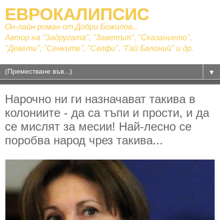
ЕВРОКАЛИПСИС
Он-лайн роман от Добри Божилов...
Автор на "Задругата", "Заветът", "Сказанието",
"Девети", "Сенките", "Селфи", "Гай Балоний" и др.
▼
Нарочно ни ги назначават такива в
колониите - да са тъпи и прости, и да
се мислят за месии! Най-лесно се
поробва народ чрез такива...