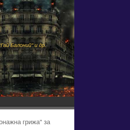
Гай Балоний" и др.
онажна грижа" за