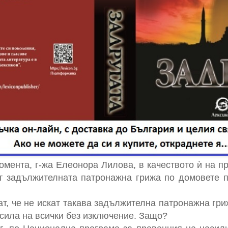
омента, г-жа Елеонора Лилова, в качеството ѝ на п
т задължителната патронажна грижа по домовете п
т, че не искат такава задължителна патронажна гри
сила на всички без изключение. Защо?