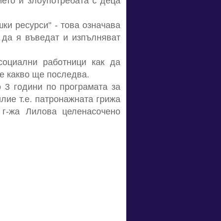
ието и злоупотребата с деца
ки ресурси" - това означава
 да я въведат и изпълняват
социални работници как да
ае какво ще последва.
 3 години по програмата за
лие т.е. патронажната грижа
 г-жа Лилова целенасочено