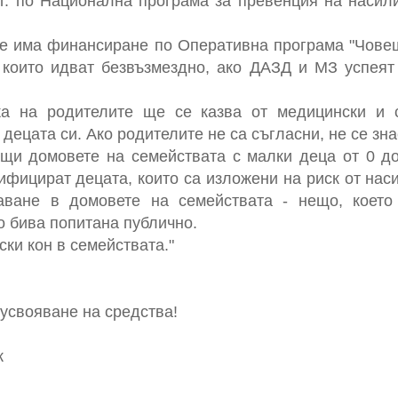
г. по Национална програма за превенция на насил
е има финансиране по Оперативна програма "Човеш
оито идват безвъзмездно, ако ДАЗД и МЗ успеят
жа на родителите ще се казва от медицински и 
децата си. Ако родителите не са съгласни, не се зн
щи домовете на семействата с малки деца от 0 до
фицират децата, които са изложени на риск от наси
аване в домовете на семействата - нещо, което
о бива попитана публично.
ки кон в семействата."
 усвояване на средства!
к