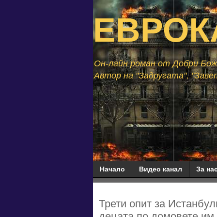
ЕВРОК
Он-лайн роман от Добри Божи
Автор на "Задругата", "Завет
Начало
Видео канал
За нас
Трети опит за Истанбул
децата по домовете им.