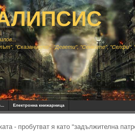
АЛИПСИС
лов...
ът", "Сказанието", "Девети", "Сенките", "Селфи", "
...
Електронна книжарница
ката - пробутват я като "задължителна патр
..