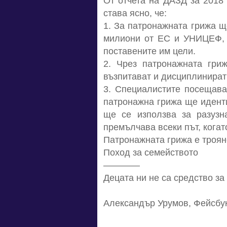
От отчета на ДАЗД за 2018 
става ясно, че:
1. За патронажната грижа щ
милиони от ЕС и УНИЦЕФ, к
поставените им цели.
2. Чрез патронажната гри
възпитават и дисциплинират 
3. Специалистите посещава
патронажна грижа ще иденти
ще се използва за разузн
премълчава всеки път, когат
Патронажната грижа е троянс
Поход за семейството
————
Децата ни не са средство за
Александър Урумов, Фейсбу